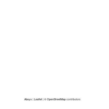
Absyx
|
Leaflet
|
© OpenStreetMap
contributors