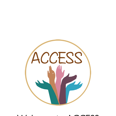
Mapa
Videos
Chat
jer de Aller y Lena (2)