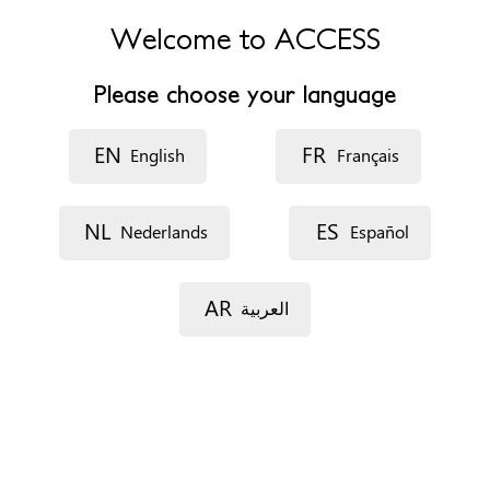
Canga Argüelles 16-18, Cmi Lárena, Casa Encuentro de las
Mujereres, despacho 7
Welcome to ACCESS
33202 Gijón
Asturias
Please choose your language
España
EN
FR
English
Français
Teléfono
+34 610734107
Sitio web
http://stopviolenciasexual.org/
NL
ES
Nederlands
Español
Horario de atención
De 9:00 a 14:00 1y de 16:00 a 20:00
AR
العربية
Specific needs
Accesibilidad
Servicios de traducción e interpretación
Formas de concertar una cita
Teléfono