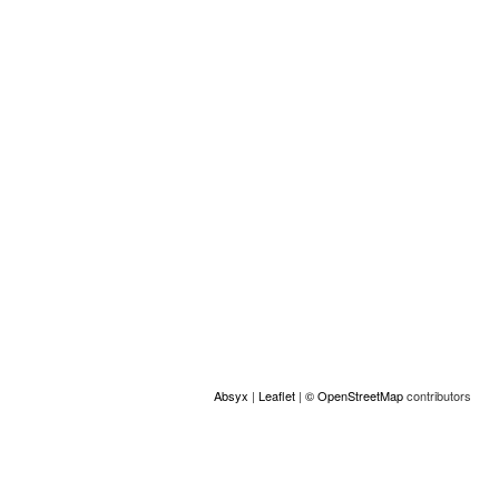
Atención psicológica y emocional
Localización
+
−
Absyx
|
Leaflet
|
© OpenStreetMap
contributors
ACCESS
© Copyright GAMS Belgium 2026
communication@gams.be
gams.be
Realizado por Absyx