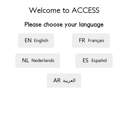
Teléfono
+34 678876135
Welcome to ACCESS
Fax
+34 958782145
Please choose your language
Horario de atención
De 9.00 a 15.00
EN
FR
English
Français
Formas de concertar una cita
NL
ES
Teléfono
Nederlands
Español
E-mail
En las oficinas
AR
العربية
No se necesita cita previa
Requisitos administrativos para acceder al recurso:
Irrelevante
Perfil
Mujer trans