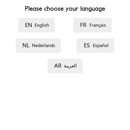
Sitio web
http://arteixo.org
Please choose your language
Horario de atención
EN
FR
Lunes, martes y jueves de 9:00 a 19:00 y miercoles y
English
Français
viernes de 9:00 a 15:00
NL
ES
Nederlands
Español
Formas de concertar una cita
Teléfono
E-mail
AR
العربية
En las oficinas
Requisitos administrativos para acceder al recurso:
Irrelevante
Perfil
Cualquier persona
Tipo de servicios
Información y asesoramiento telefónico