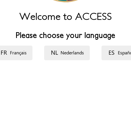
Welcome to ACCESS
:00 a 15:00
Please choose your language
FR
NL
ES
Français
Nederlands
Españ
ganización
ecurso: