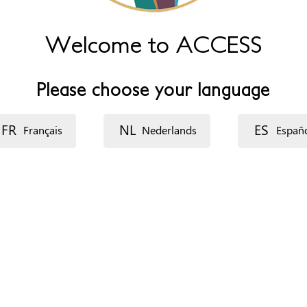
Welcome to ACCESS
adas en patera y derivación posterior, en su caso, a otros centr
Please choose your language
.
ganización
FR
NL
ES
Français
Nederlands
Españ
ecurso: