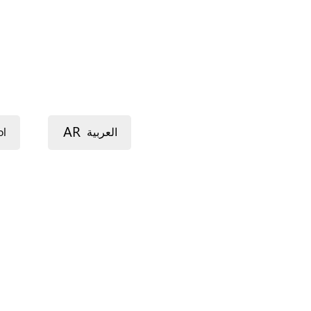
os de la red en España. No tenemos un horario de
AR
ol
العربية