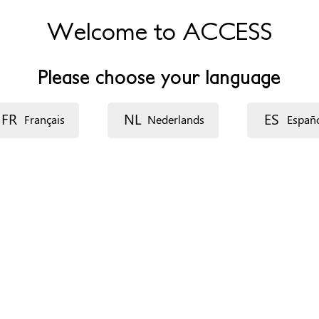
Welcome to ACCESS
Please choose your language
0:00 (excepto viernes).
FR
NL
ES
Français
Nederlands
Españ
ganización