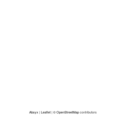
Absyx
|
Leaflet
|
© OpenStreetMap
contributors