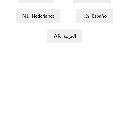
Dirección postal (línea 1)
NL
ES
Nederlands
Español
AR
العربية
Dirección postal (línea 2)
Código postal
Localidad
Provincia
Sólo para España.