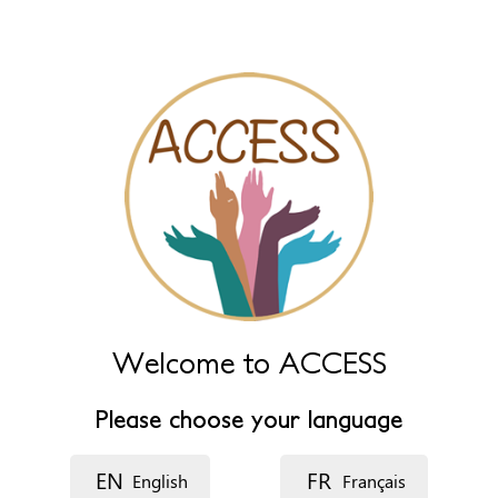
name fields below.
Nombre de la organización
*
Nombre del recurso
Idioma
Descripción
Welcome to ACCESS
Please choose your language
EN
FR
English
Français