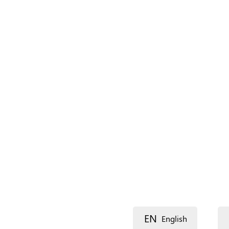
Nombre del recurso
Idioma
Descripción
Dirección postal (línea 1)
EN
English