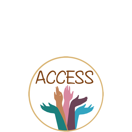
Mapa
Videos
Chat
e. Constellatrice familiale et 