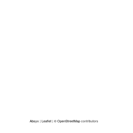
Absyx
|
Leaflet
|
© OpenStreetMap
contributors