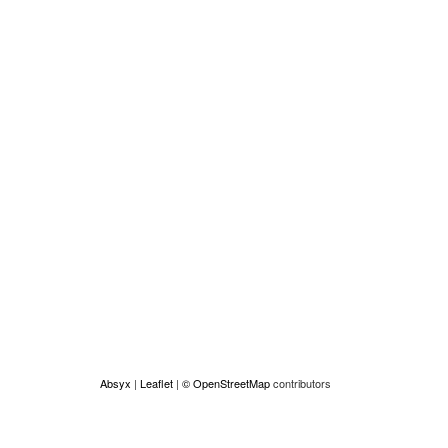
Absyx
|
Leaflet
|
© OpenStreetMap
contributors