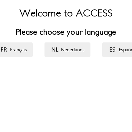
Welcome to ACCESS
/
Please choose your language
h à 12h et de 14h à 18h et vendredi de 9h à 17h.
FR
NL
ES
Français
Nederlands
Españ
ganización
ecurso: