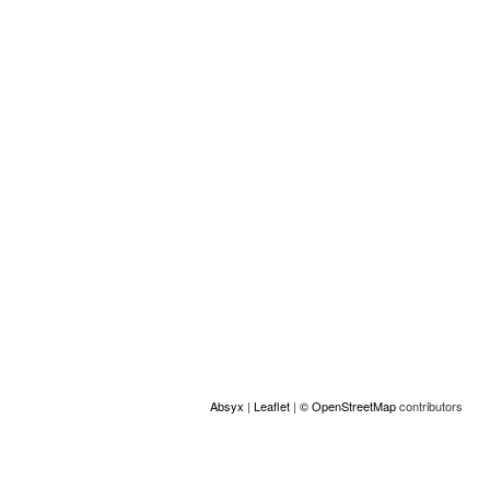
integration.
Localización
+
−
Absyx
|
Leaflet
|
© OpenStreetMap
contributors
ACCESS
© Copyright GAMS Belgium 2026