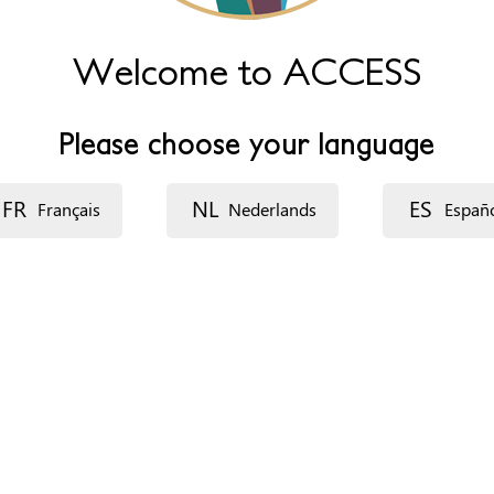
Welcome to ACCESS
et
Please choose your language
11-4, 1-1 pre booked appointments booked throughout the week
FR
NL
ES
Français
Nederlands
Españ
ganización