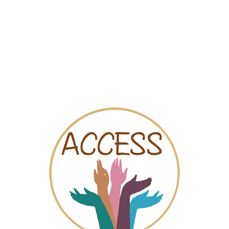
Mapa
Videos
Chat
ct - Advice Address