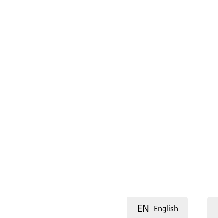
Nombre del recurso
Idioma
Descripción
Dirección postal (línea 1)
EN
English