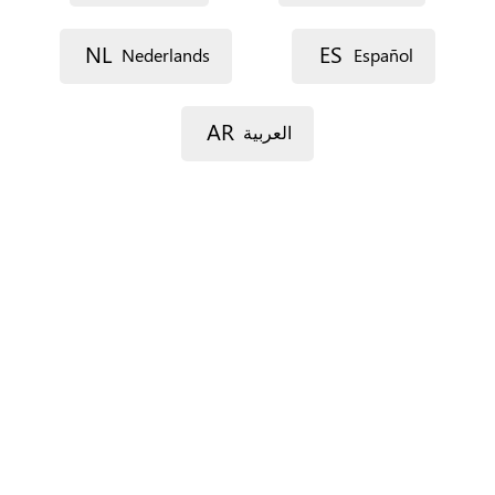
Dirección postal (línea 1)
NL
ES
Nederlands
Español
Dirección postal (línea 2)
AR
العربية
Código postal
Localidad
Provincia
Sólo para España.
País
*