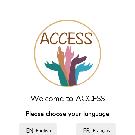
name fields below.
Nombre de la organización
*
Nombre del recurso
Idioma
Descripción
Welcome to ACCESS
Please choose your language
EN
FR
English
Français