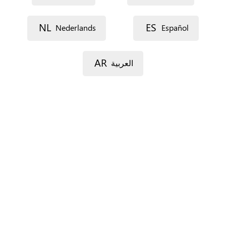
Dirección postal (línea 1)
NL
ES
Nederlands
Español
AR
العربية
Dirección postal (línea 2)
Código postal
Localidad
Provincia
Sólo para España.