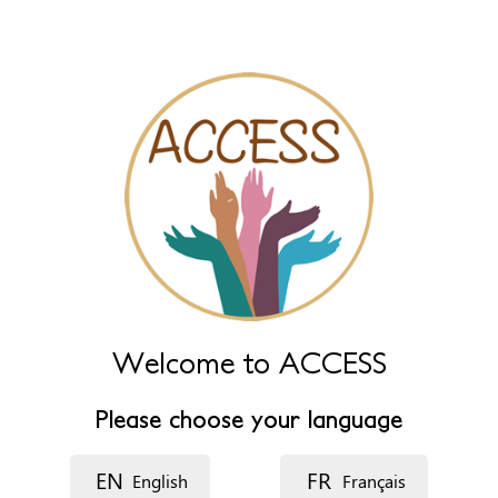
name fields below.
Nombre de la organización
*
Nombre del recurso
Idioma
Descripción
Welcome to ACCESS
Please choose your language
EN
FR
English
Français