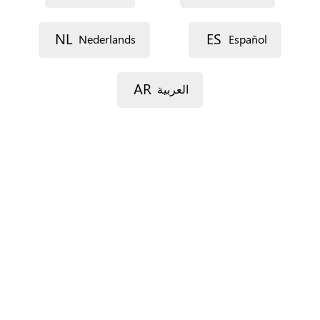
Dirección postal (línea 1)
NL
ES
Nederlands
Español
AR
العربية
Dirección postal (línea 2)
Código postal
Localidad
Provincia
Sólo para España.