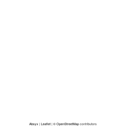
Absyx
|
Leaflet
|
© OpenStreetMap
contributors