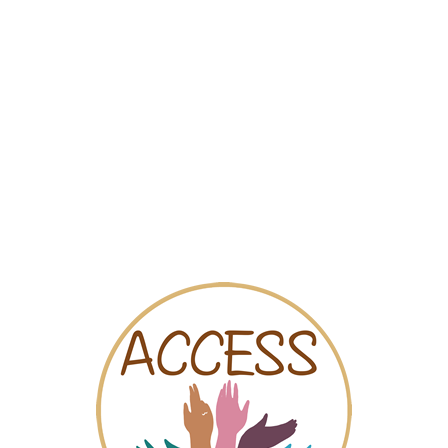
Mapa
Videos
Chat
Rue Haute
les (CPVS) de Bruxelles est un centre accueillant toutes les victim
ale ainsi qu’un un soutien et un suivi psychologique aux victime
s le centre prendre la déposition si la victime souhaite porter pla
apidement de soins adéquats récupèrent plus vite de leurs séquell
mande que chaque victime reçoive ce type de soins aussi vite qu