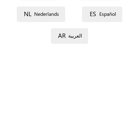
Dirección postal (línea 2)
NL
ES
Nederlands
Español
AR
العربية
Código postal
Localidad
Provincia
Sólo para España.
País
*