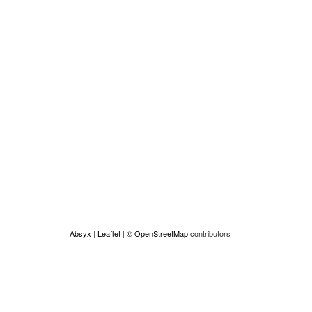
Absyx
|
Leaflet
|
© OpenStreetMap
contributors
alizado por Absyx