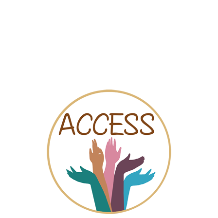
Mapa
Videos
Chat
es
e