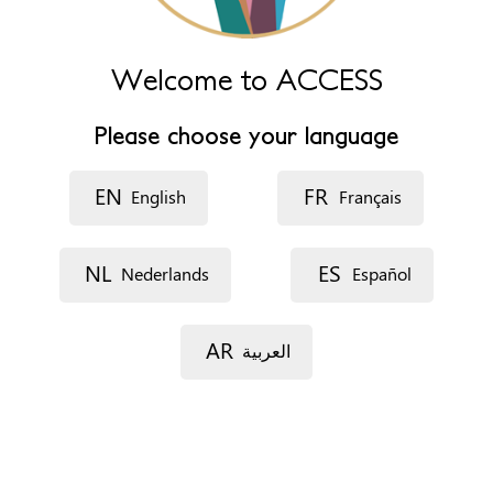
Version imprimable
Sugerir cambios
Welcome to ACCESS
Maison d'accueil, d'hébergement et d'accompagnement
pour femmes en difficultés sociales, seules ou
Please choose your language
accompagnées d'enfants
EN
FR
Dirección
English
Français
rue de Montigny, 26
6000 charleroi
NL
ES
Nederlands
Español
Belgique
Teléfono
+3271324898
AR
العربية
Fax
+3271333157
Sitio web
https://le26.social/
Horario de atención