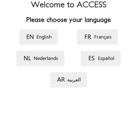
c/ Alfons I, núm. 50-52 Bajos
Welcome to ACCESS
17520 Puigcerdà
Cataluña
Please choose your language
España
EN
FR
English
Français
Teléfono
+34 972141313
Fax
+34 972883311
NL
ES
Nederlands
Español
Sitio web
http://www.cerdanya.cat
AR
العربية
Horario de atención
Delunes a viernes de 8:30h a 15:00
Formas de concertar una cita
Teléfono
E-mail
En las oficinas