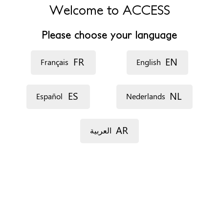
Welcome to ACCESS
الموقع الإلكتروني
https://www.linkedin.com/in/audrey-adeline-gibeaux-
Please choose your language
91665647/
FR
EN
Français
English
ساعات الدوام
9-18
ES
NL
Español
Nederlands
إحتايجات خاصة
إمكانية تلقي ناطقين باللغات الأجنبية
AR
العربية
خذ موعد
عن طريق الهاتف
عن طريق البريد الإلكتروني
المستندات
تقرير نفسي مفصل