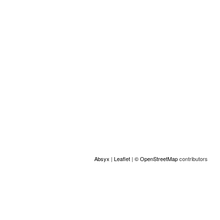
Location
+
−
Absyx
|
Leaflet
|
© OpenStreetMap
contributors
© Copyright GAMS Belgium 2026
ACCESS
Made by Absyx
gams.be
communication@gams.be