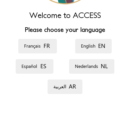
España
Welcome to ACCESS
الهاتف
+34 937780050
Please choose your language
الموقع الإلكتروني
http://www.olesademontserrat.cat
FR
EN
Français
English
ساعات الدوام
De lunes a viernes de 9:00 14.30 y jueves de 16.30 a 19.30
ES
NL
Español
Nederlands
إحتايجات خاصة
في متناول الأشخاص ذوي القدرة المحدودة على الحركة
AR
العربية
خذ موعد
عن طريق الهاتف
عن طريق البريد الإلكتروني
على الفور
بدون موعد