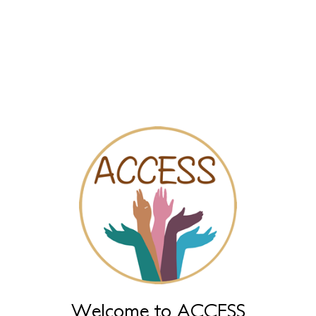
ACCESS
Let’s
ES
end
silence
Asociación de Mujeres
on
violence
Kódigo Malva - Chiclana de
against
women,
la Frontera (Cádiz)
now!
Solapas
Ver publicado
(solapa activa)
Nuevo borrador
principales
Version imprimable
Sugerir cambios
Asociación Feminista
Dirección
Welcome to ACCESS
Calle Malvasía s/n