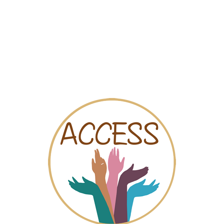
Mapa
Videos
Chat
res que les proporcione asesoramiento jurídico y psicológico, inf
s formativas vinculadas a la empregabilidad femenina y cualquier
jeres y hombres. Especial atención a la violencia de género tanto
evós,65 Panta baja