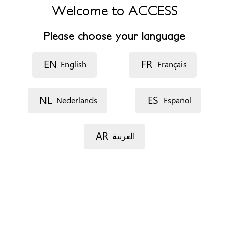
atención a mujeres víctimas.
Welcome to ACCESS
Address
Please choose your language
Edificio multiusos, carretera das vendas a vilardevós,65
Panta baja
EN
FR
English
Français
32611 Riós
Ourense
España
NL
ES
Nederlands
Español
Phone
988594487/988209009
AR
العربية
Opening hours
9:00 a 14:00 lunes a viernes
16:00 a 19:00 lunes y viernes
Accessibility
Disability access and travel
Appointments