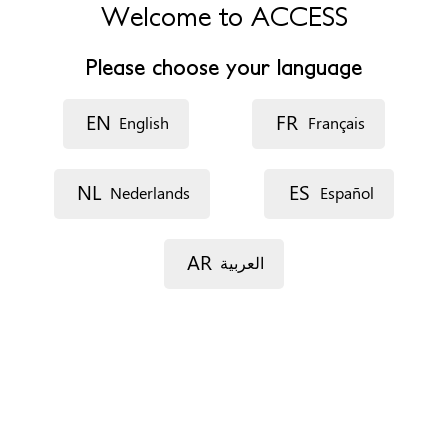
Belgique
Welcome to ACCESS
Teléfono
+32475827109
Please choose your language
Sitio web
https://www.womando.be
EN
FR
English
Français
Specific needs
Servicios de traducción e interpretación
NL
ES
Nederlands
Español
Formas de concertar una cita
Teléfono
AR
العربية
Documentos y/o informes que ofrece la
organización
Certificado médico
Informe psicológico
Informe psiquiátrico
Requisitos administrativos para acceder al recurso: