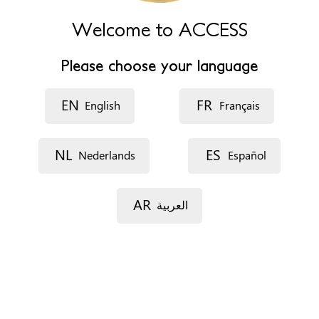
Welcome to ACCESS
Fax
NA
Sitio web
http://www.forwarduk.org.uk
Please choose your language
Horario de atención
EN
FR
English
Français
Monday to Friday 9am to 5pm (out of hours is by
arrangement)
NL
ES
Nederlands
Español
Specific needs
Accesibilidad
Servicios de traducción e interpretación
AR
العربية
Formas de concertar una cita
Teléfono
E-mail
Requisitos administrativos para acceder al recurso:
Solicitantes de protección internacional