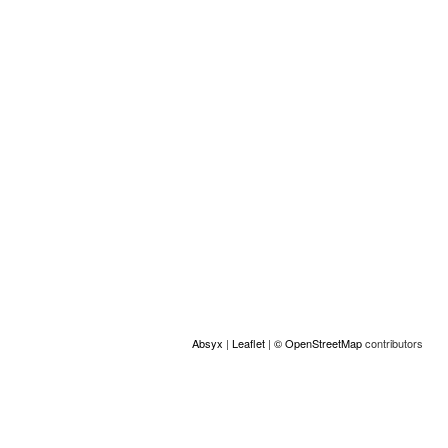
Localización
+
−
Absyx
|
Leaflet
|
© OpenStreetMap
contributors
ACCESS
© Copyright GAMS Belgium 2026
communication@gams.be
gams.be
Realizado por Absyx