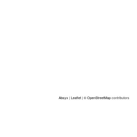
Location
+
−
Absyx
|
Leaflet
|
© OpenStreetMap
contributors
© Copyright GAMS Belgium 2026
ACCESS
Made by Absyx
gams.be
communication@gams.be