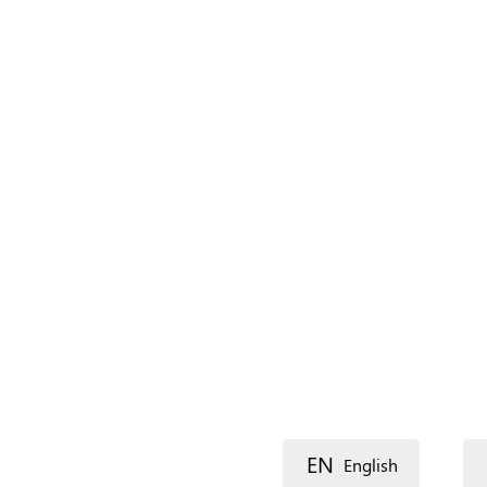
Nombre de la organización
*
Nombre del recurso
Idioma
Descripción
EN
English