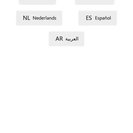
NL
ES
Nederlands
Español
Voie 1
AR
العربية
Voie 2
Code postal
Ville
Province