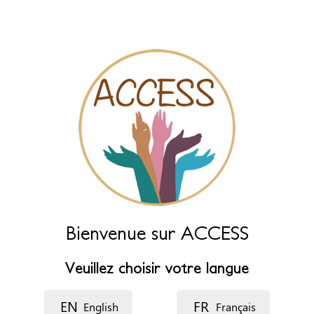
Laissez ce champ vide pour le générer automatiquement à partir
des champs ci-dessous.
Nom (principal)
*
Nom (complément)
Langue
Bienvenue sur ACCESS
Description
Veuillez choisir votre langue
EN
FR
English
Français