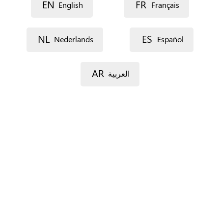
EN
FR
English
Français
NL
ES
Nederlands
Español
AR
العربية
Types de services
Absyx
|
Leaflet
|
© OpenStreetMap
contributors