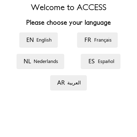
Welcome to ACCESS
Telefoonnummer
+3292208840
Please choose your language
Website
http://www.moderator.be
EN
FR
English
Français
Openingsuren
Permanentie van 9u - 12u. Afspraken buiten deze uren
mogelijk.
NL
ES
Nederlands
Español
Een afspraak maken
Via telefoon
AR
العربية
Via e-mail
Verblijfsstatus
Niet relevant
Profiel
Iedereen