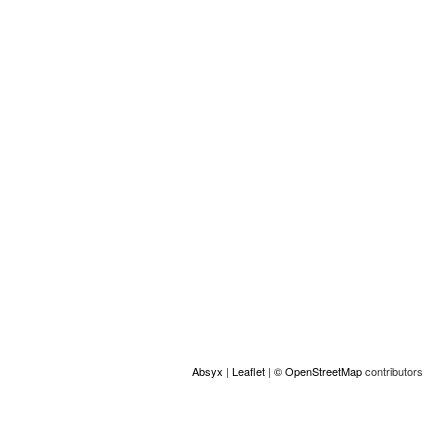
par notre partenaire sur place MSF
Emplacement
+
−
Absyx
|
Leaflet
|
© OpenStreetMap
contributors
ACCESS
© Copyright GAMS Belgium 2026