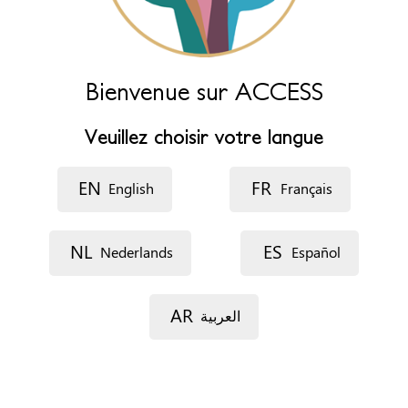
Estrés (Español)
إجهاد (العربية)
ውጥረት (አማርኛ)
ጭንቀት (ትግርኛ)
Midjô (Pulaar)
Bienvenue sur ACCESS
Walwal (Af-Soomaali)
Cisaab (Afar)
N'ilafin (Malinke)
Kontofili (Soussou)
Veuillez choisir votre langue
Stres (bahasa Indonesia)
فشار (کوردی)
EN
FR
English
Français
Partager
NL
ES
Nederlands
Español
Dégoût
AR
العربية