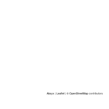
Types de violences (autre) :
les bénéficiaires de la protection internationale
Emplacement
+
−
Absyx
|
Leaflet
|
© OpenStreetMap
contributors