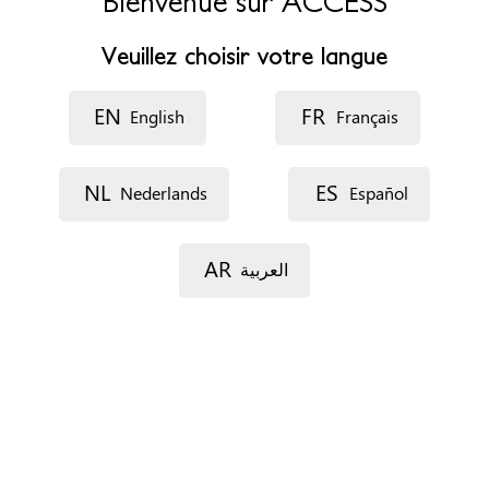
Bienvenue sur ACCESS
Horaires d’ouverture
Veuillez choisir votre langue
lundi au jeudi: 9h-12h30 et 13h -17h, vendredi: 9h-12h
EN
FR
English
Français
Accessibilité
Accessible aux personnes à mobilité réduite
Possibilité d'accueil en langue étrangère
NL
ES
Nederlands
Español
Rendez-vous
Par téléphone
AR
العربية
Documents
Rapport social
Situation de séjour
Réfugié.e.s ou sous protection subsidiaire
Types de services
Premier accueil et information