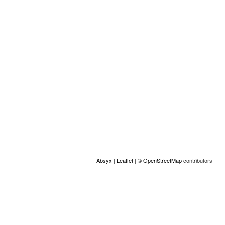
Plaats
+
−
Absyx
|
Leaflet
|
© OpenStreetMap
contributors
ACCESS
© Copyright GAMS Belgium 2026
communication@gams.be
gams.be
Realisatie door Absyx