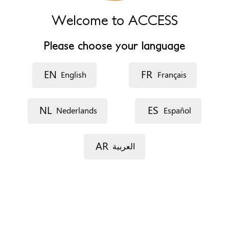
Welcome to ACCESS
Openingsuren
9u - 17u
Please choose your language
Specifieke noden
Toegankelijk voor personen met beperkte mobiliteit
EN
FR
English
Français
Onthaal in eigen taal (via team of externe vertalers)
Een afspraak maken
NL
ES
Nederlands
Español
Via telefoon
Via e-mail
Geen afspraak nodig
AR
العربية
Documenten
Geen
Verblijfsstatus
Niet relevant