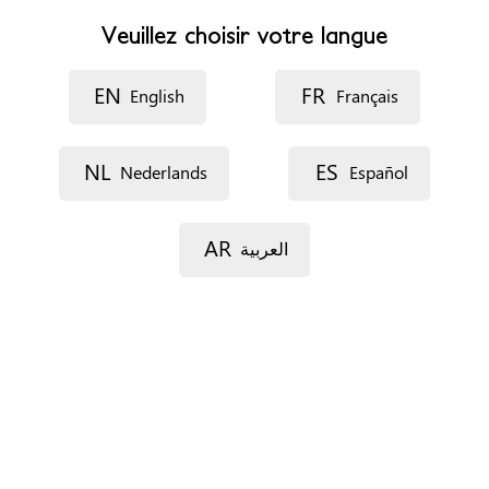
Lundi: 17h30 - 21h30, Mardi: 17h30 - 21h30, Jeudi:17h30
Veuillez choisir votre langue
- 21h30
EN
FR
Rendez-vous
English
Français
Sans RDV
NL
ES
Documents
Nederlands
Español
Aucun
AR
العربية
Situation de séjour
Pas d'importance
Profils
Tous publics
Types de services
Premier accueil et information
Accompagnement juridique
Accompagnement social