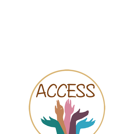
Carte
Vidéos
Tchat
ort
tions