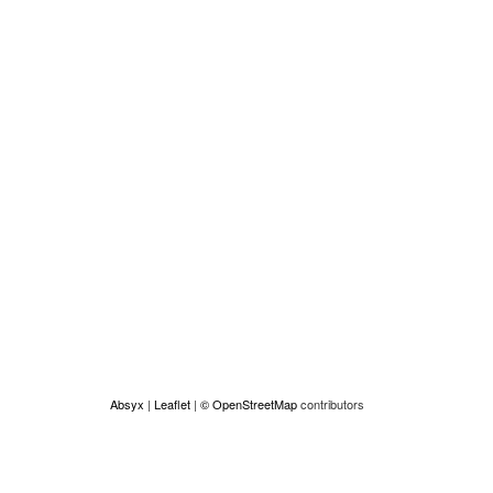
Absyx
|
Leaflet
|
© OpenStreetMap
contributors