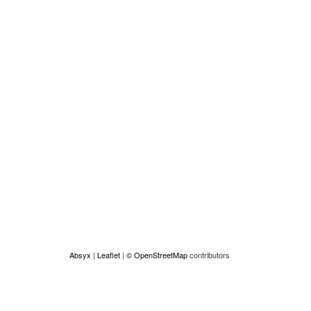
Interruption volontaire de grossesse
Location
+
−
Absyx
|
Leaflet
|
© OpenStreetMap
contributors