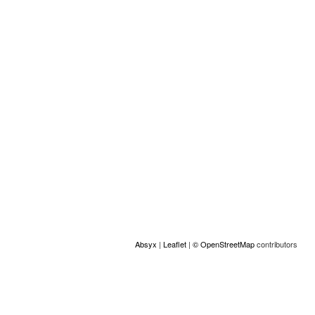
Emplacement
+
−
Absyx
|
Leaflet
|
© OpenStreetMap
contributors
ACCESS
© Copyright GAMS Belgium 2026
communication@gams.be
gams.be
Réalisation Absyx