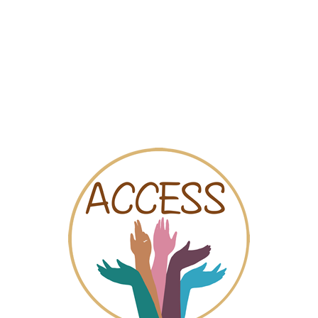
Carte
Vidéos
Tchat
ilial Ourthe-Amblève- Siège s
tions