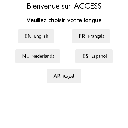
la COCOF.
Bienvenue sur ACCESS
Adresse
Veuillez choisir votre langue
1120 Bruxelles
Belgique
EN
FR
English
Français
Téléphone
022673667
NL
ES
Nederlands
Español
Horaires d’ouverture
du mardi au vendredi de 10h à 19h
AR
العربية
Rendez-vous
Par téléphone
Par e-mail
Sans RDV
Sur place
Documents
Aucun