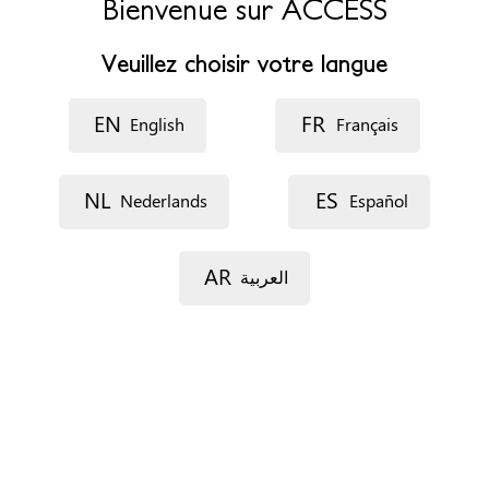
Bienvenue sur ACCESS
Horaires d’ouverture
Veuillez choisir votre langue
9h30-16h30
Rendez-vous
EN
FR
English
Français
Par téléphone
Par e-mail
NL
ES
Nederlands
Español
Documents
Aucun
AR
العربية
Situation de séjour
Pas d'importance
Profils
Tous publics
Types de services
Premier accueil et information