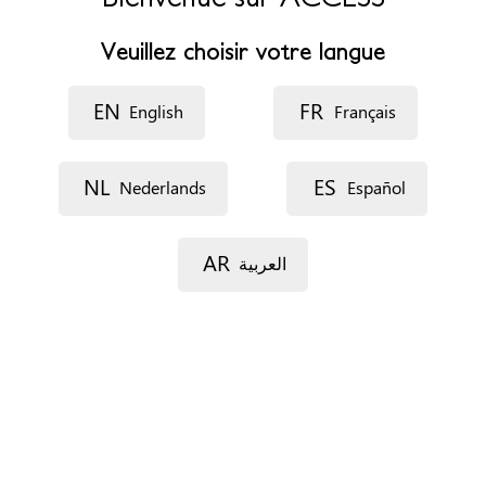
Fax
+3225030525
Veuillez choisir votre langue
Site web
https://cabinet-davocats-89.webself.net/accueil
EN
FR
English
Français
Horaires d’ouverture
8h30-18h00
NL
ES
Nederlands
Español
Rendez-vous
Par téléphone
AR
العربية
Par e-mail
Situation de séjour
Pas d'importance
Profils
Tous publics