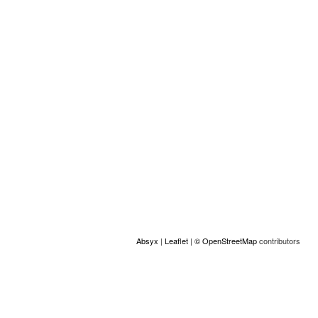
Emplacement
+
−
Absyx
|
Leaflet
|
© OpenStreetMap
contributors
ACCESS
© Copyright GAMS Belgium 2026
communication@gams.be
gams.be
Réalisation Absyx