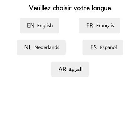
Veuillez choisir votre langue
Site web
http://aimer-jeunes.be/
EN
FR
English
Français
Horaires d’ouverture
e lundi de 11h à 19h
le mardi de 10h à 16h
NL
ES
Nederlands
Español
le mercredi de 9h à 13h et 14h à 19h
le jeudi de 9h à 17h
le vendredi de 12h à 18h
AR
العربية
Rendez-vous
Par téléphone
Sans RDV
Sur place
Situation de séjour
Pas d'importance